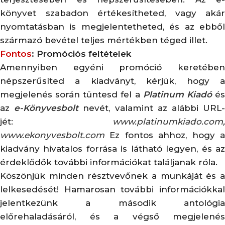
könyvet szabadon értékesítheted, vagy akár
nyomtatásban is megjelentetheted, és az ebből
származó bevétel teljes mértékben téged illet.
Fontos
: Promóciós feltételek
Amennyiben egyéni promóció keretében
népszerűsíted a kiadványt, kérjük, hogy a
megjelenés során tüntesd fel a
Platinum Kiadó
é
az
e-Könyvesbolt
nevét, valamint az alábbi URL
jét:
www.platinumkiado.com
,
www.ekonyvesbolt.com
Ez fontos ahhoz, hogy a
kiadvány hivatalos forrása is látható legyen, és az
érdeklődők további információkat találjanak róla.
Köszönjük minden résztvevőnek a munkáját és a
lelkesedését! Hamarosan további információkkal
jelentkezünk a második antológia
előrehaladásáról, és a végső megjelenés