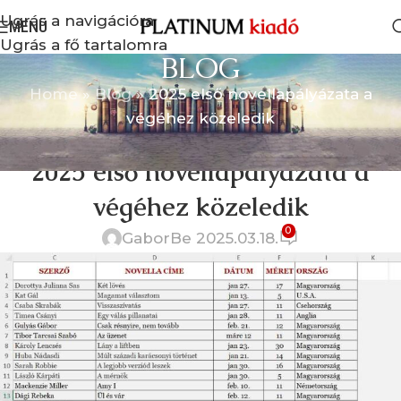
Ugrás a navigációra
MENÜ
Ugrás a fő tartalomra
BLOG
Home
»
Blog
»
2025 első novellapályázata a
végéhez közeledik
HÍREK
2025 első novellapályázata a
végéhez közeledik
0
Gabor
Be 2025.03.18.