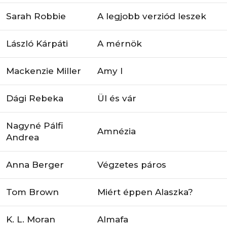
Sarah Robbie
A legjobb verziód leszek
László Kárpáti
A mérnök
Mackenzie Miller
Amy I
Dági Rebeka
Ül és vár
Nagyné Pálfi
Amnézia
Andrea
Anna Berger
Végzetes páros
Tom Brown
Miért éppen Alaszka?
K. L. Moran
Almafa