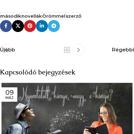
második
novellák
Örömmel
szerző
Újabb
Régebbi
Kapcsolódó bejegyzések
09
MÁJ