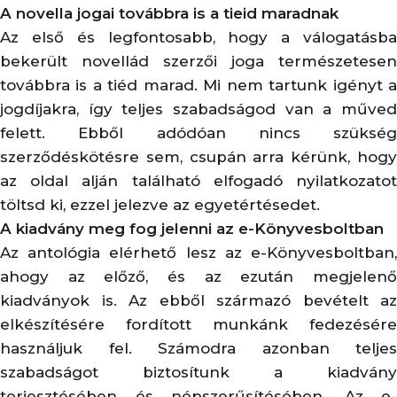
A novella jogai továbbra is a tieid maradnak
Az első és legfontosabb, hogy a válogatásba
bekerült novellád szerzői joga természetesen
továbbra is a tiéd marad. Mi nem tartunk igényt a
jogdíjakra, így teljes szabadságod van a műved
felett. Ebből adódóan nincs szükség
szerződéskötésre sem, csupán arra kérünk, hogy
az oldal alján található elfogadó nyilatkozatot
töltsd ki, ezzel jelezve az egyetértésedet.
A kiadvány meg fog jelenni az e-Könyvesboltban
Az antológia elérhető lesz az e-Könyvesboltban,
ahogy az előző, és az ezután megjelenő
kiadványok is. Az ebből származó bevételt az
elkészítésére fordított munkánk fedezésére
használjuk fel. Számodra azonban teljes
szabadságot biztosítunk a kiadvány
terjesztésében és népszerűsítésében. Az e-