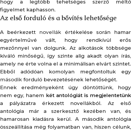
hogy a legtöbb tehetséges szerző méltó
figyelmet kaphasson.
Az első forduló és a bővítés lehetősége
A beérkezett
novellák
értékelése során hama
egyértelművé vált, hogy rendkívül erős
mezőnnyel van dolgunk. Az alkotások többsége
kiváló minőségű, így szinte alig akadt olyan írás,
amely ne érte volna el a minimálisan elvárt szintet.
Ebből adódóan komolyan megfontoltuk egy
második
forduló bevezetésének lehetőségét.
Ennek eredményeként úgy döntöttünk, hogy
nem egy, hanem
két antológiát is megjelentetünk
a pályázatra érkezett novellákból. Az első
antológia már a szerkesztő kezében van, és
hamarosan kiadásra kerül. A második antológia
összeállítása még folyamatban van, hiszen célunk,