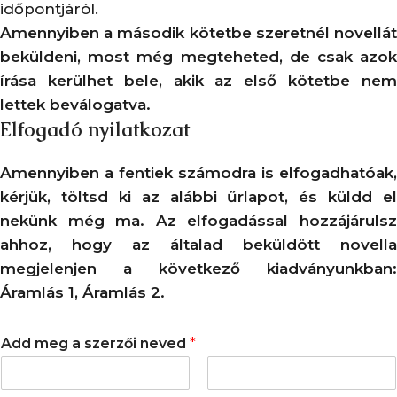
időpontjáról.
Amennyiben a második kötetbe szeretnél novellát
beküldeni, most még megteheted, de csak azok
írása kerülhet bele, akik az első kötetbe nem
lettek beválogatva.
Elfogadó nyilatkozat
Amennyiben a fentiek számodra is elfogadhatóak,
kérjük, töltsd ki az alábbi űrlapot, és küldd el
nekünk még ma. Az elfogadással hozzájárulsz
ahhoz, hogy az általad beküldött novella
megjelenjen a következő kiadványunkban:
Áramlás 1, Áramlás 2.
Add meg a szerzői neved
*
F
L