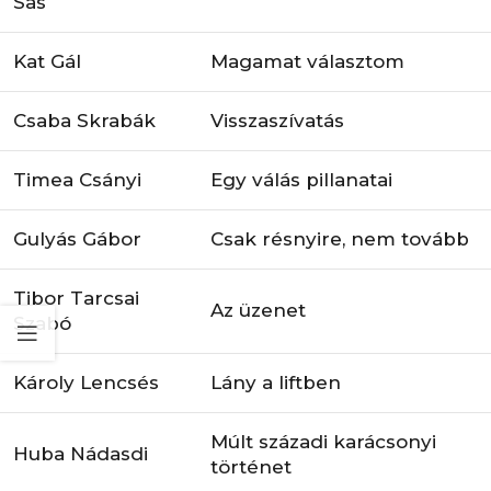
Sas
Kat Gál
Magamat választom
Csaba Skrabák
Visszaszívatás
Timea Csányi
Egy válás pillanatai
Gulyás Gábor
Csak résnyire, nem tovább
Tibor Tarcsai
Az üzenet
Szabó
Károly Lencsés
Lány a liftben
Múlt századi karácsonyi
Huba Nádasdi
történet