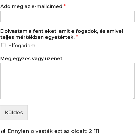
t
i
a
Add meg az e-mailcímed
*
e
r
s
s
t
l
t
j
e
Elolvastam a fentieket, amit elfogadok, és amivel
s
teljes mértékben egyetértek.
*
f
e
Elfogadom
n
t
Megjegyzés vagy üzenet
i
e
k
e
t
,
a
m
i
Küldés
t
Ennyien olvasták ezt az oldalt:
2 111