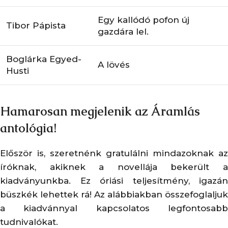
Egy kallódó pofon új
Tibor Pápista
gazdára lel.
Boglárka Egyed-
A lövés
Husti
Hamarosan megjelenik az
Áramlás
antológia!
Először is, szeretnénk gratulálni mindazoknak az
íróknak, akiknek a novellája bekerült a
kiadványunkba. Ez óriási teljesítmény, igazán
büszkék lehettek rá! Az alábbiakban összefoglaljuk
a kiadvánnyal kapcsolatos legfontosabb
tudnivalókat.