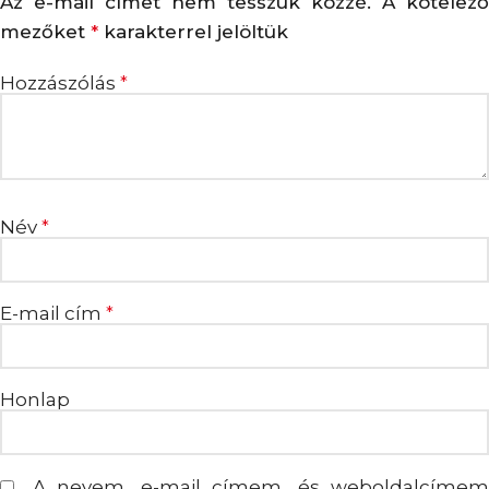
Az e-mail címet nem tesszük közzé.
A kötelező
mezőket
karakterrel jelöltük
*
Hozzászólás
*
Név
*
E-mail cím
*
Honlap
A nevem, e-mail címem, és weboldalcímem