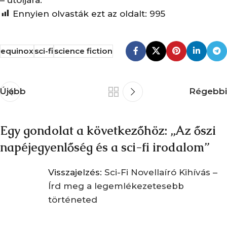
Ennyien olvasták ezt az oldalt:
995
equinox
sci-fi
science fiction
Újabb
Régebbi
Egy gondolat a következőhöz: „
Az őszi
napéjegyenlőség és a sci-fi irodalom
”
Visszajelzés:
Sci-Fi Novellaíró Kihívás –
Írd meg a legemlékezetesebb
történeted