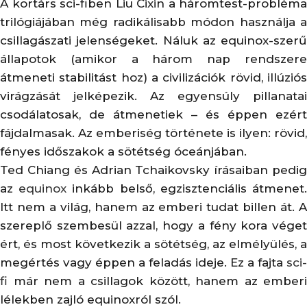
A kortárs sci-fiben Liu Cixin a háromtest-probléma
trilógiájában még radikálisabb módon használja a
csillagászati jelenségeket. Náluk az equinox-szerű
állapotok (amikor a három nap rendszere
átmeneti stabilitást hoz) a civilizációk rövid, illúziós
virágzását jelképezik. Az egyensúly pillanatai
csodálatosak, de átmenetiek – és éppen ezért
fájdalmasak. Az emberiség története is ilyen: rövid,
fényes időszakok a sötétség óceánjában.
Ted Chiang és Adrian Tchaikovsky írásaiban pedig
az
equinox
inkább belső, egzisztenciális átmenet
Itt nem a világ, hanem az emberi tudat billen át. A
szereplő szembesül azzal, hogy a fény kora véget
ért, és most következik a sötétség, az elmélyülés, a
megértés vagy éppen a feladás ideje. Ez a fajta
sci-
fi
már nem a csillagok között, hanem az emberi
lélekben zajló equinoxról szól.