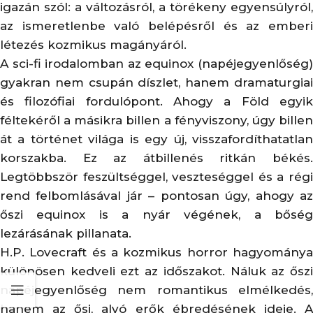
igazán szól: a változásról, a törékeny egyensúlyról,
az ismeretlenbe való belépésről és az emberi
létezés kozmikus magányáról.
A sci-fi irodalomban az equinox (napéjegyenlőség)
gyakran nem csupán díszlet, hanem dramaturgiai
és filozófiai fordulópont. Ahogy a Föld egyik
féltekéről a másikra billen a fényviszony, úgy billen
át a történet világa is egy új, visszafordíthatatlan
korszakba. Ez az átbillenés ritkán békés.
Legtöbbször feszültséggel, veszteséggel és a régi
rend felbomlásával jár – pontosan úgy, ahogy az
őszi equinox is a nyár végének, a bőség
lezárásának pillanata.
H.P. Lovecraft és a kozmikus horror hagyománya
különösen kedveli ezt az időszakot. Náluk az őszi
napéjegyenlőség nem romantikus elmélkedés,
hanem az ősi, alvó erők ébredésének ideje. A