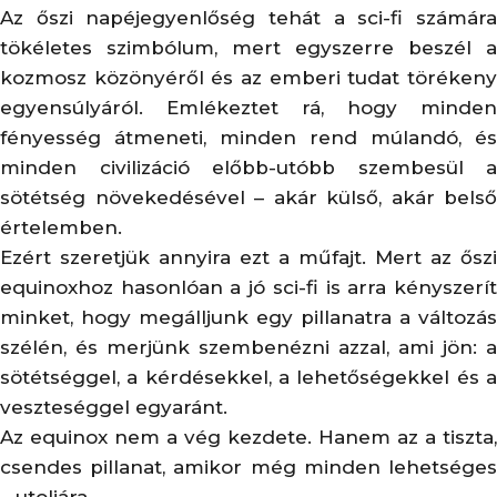
Az őszi napéjegyenlőség tehát a sci-fi számára
tökéletes szimbólum, mert egyszerre beszél a
kozmosz közönyéről és az emberi tudat törékeny
egyensúlyáról. Emlékeztet rá, hogy minden
fényesség átmeneti, minden rend múlandó, és
minden civilizáció előbb-utóbb szembesül a
sötétség növekedésével – akár külső, akár belső
értelemben.
Ezért szeretjük annyira ezt a műfajt. Mert az őszi
equinoxhoz hasonlóan a jó sci-fi is arra kényszerít
minket, hogy megálljunk egy pillanatra a változás
szélén, és merjünk szembenézni azzal, ami jön: a
sötétséggel, a kérdésekkel, a lehetőségekkel és a
veszteséggel egyaránt.
Az equinox nem a vég kezdete. Hanem az a tiszta,
csendes pillanat, amikor még minden lehetséges
– utoljára.