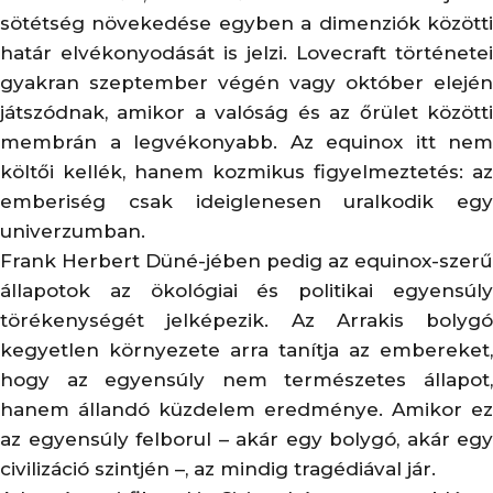
sötétség növekedése egyben a dimenziók közötti
határ elvékonyodását is jelzi. Lovecraft történetei
gyakran szeptember végén vagy október elején
játszódnak, amikor a valóság és az őrület közötti
membrán a legvékonyabb. Az equinox itt nem
költői kellék, hanem kozmikus figyelmeztetés: az
emberiség csak ideiglenesen uralkodik egy
univerzumban.
Frank Herbert Düné-jében pedig az equinox-szerű
állapotok az ökológiai és politikai egyensúly
törékenységét jelképezik. Az Arrakis bolygó
kegyetlen környezete arra tanítja az embereket,
hogy az egyensúly nem természetes állapot,
hanem állandó küzdelem eredménye. Amikor ez
az egyensúly felborul – akár egy bolygó, akár egy
civilizáció szintjén –, az mindig tragédiával jár.