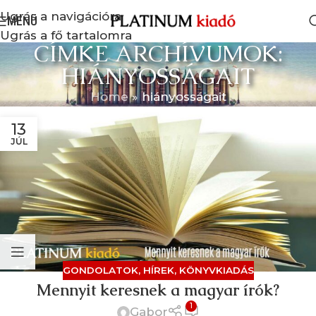
Ugrás a navigációra
MENÜ
Ugrás a fő tartalomra
CÍMKE ARCHÍVUMOK:
HIÁNYOSSÁGAIT
Home
»
hiányosságait
13
JÚL
GONDOLATOK
,
HÍREK
,
KÖNYVKIADÁS
Mennyit keresnek a magyar írók?
1
Gabor