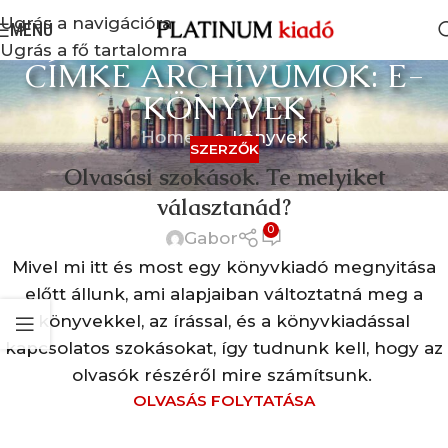
Ugrás a navigációra
MENÜ
Ugrás a fő tartalomra
CÍMKE ARCHÍVUMOK: E-
KÖNYVEK
Home
»
e-könyvek
SZERZŐK
Olvasási szokások. Te melyiket
választanád?
0
Gabor
Mivel mi itt és most egy könyvkiadó megnyitása
előtt állunk, ami alapjaiban változtatná meg a
könyvekkel, az írással, és a könyvkiadással
kapcsolatos szokásokat, így tudnunk kell, hogy az
olvasók részéről mire számítsunk.
OLVASÁS FOLYTATÁSA