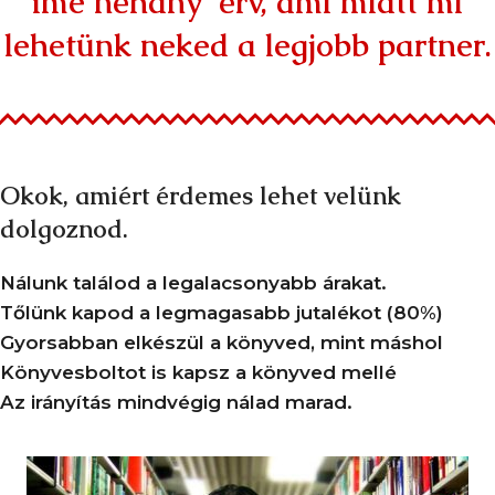
íme néhány érv, ami miatt mi
lehetünk neked a legjobb partner.
Okok, amiért érdemes lehet velünk
dolgoznod.
Nálunk találod a legalacsonyabb árakat.
Tőlünk kapod a legmagasabb jutalékot (80%)
Gyorsabban elkészül a könyved, mint máshol
Könyvesboltot is kapsz a könyved mellé
Az irányítás mindvégig nálad marad.