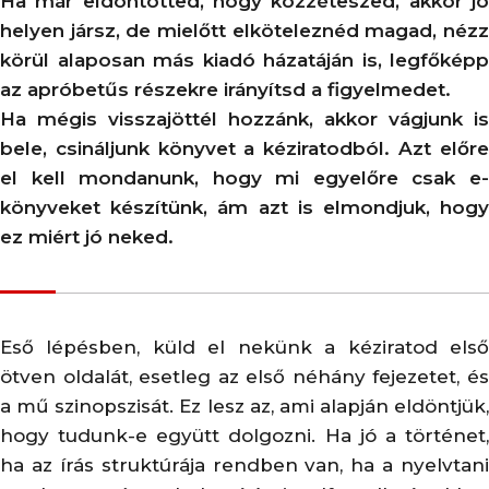
Ha már eldöntötted, hogy közzéteszed, akkor jó
helyen jársz, de mielőtt elköteleznéd magad, nézz
körül alaposan más kiadó házatáján is, legfőképp
az apróbetűs részekre irányítsd a figyelmedet.
Ha mégis visszajöttél hozzánk, akkor vágjunk is
bele, csináljunk könyvet a kéziratodból. Azt előre
el kell mondanunk, hogy mi egyelőre csak e-
könyveket készítünk, ám azt is elmondjuk, hogy
ez miért jó neked.
Eső lépésben, küld el nekünk a kéziratod első
ötven oldalát, esetleg az első néhány fejezetet, és
a mű szinopszisát. Ez lesz az, ami alapján eldöntjük,
hogy tudunk-e együtt dolgozni. Ha jó a történet,
ha az írás struktúrája rendben van, ha a nyelvtani