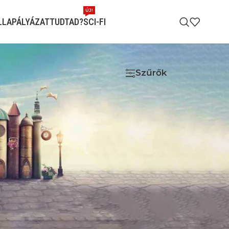
ÚJ!
LLAPÁLYÁZAT
TUDTAD?
SCI-FI
tés
9
12
18
24
Szűrők