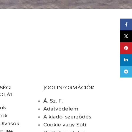
Face
X
Pinte
linke
Tele
SÉGI
JOGI INFORMÁCIÓK
OLAT
Á. Sz. F.
ook
Adatvédelem
tok
A kiadói szerződés
 Olvasók
Cookie vagy Süti
ub 18+