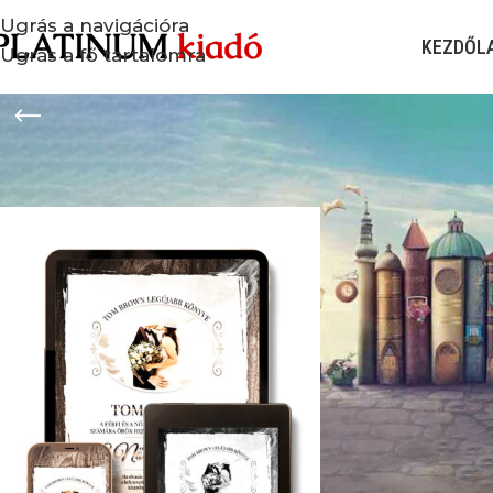
Ugrás a navigációra
KEZDŐL
Ugrás a fő tartalomra
Home
»
egyszerű