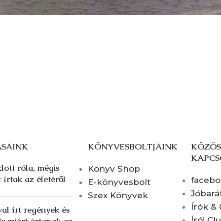
ÁSAINK
KÖNYVESBOLTJAINK
KÖZÖS
KAPCS
ott róla, mégis
Könyv Shop
 írtak az életéről
faceb
E-könyvesbolt
Jóbará
Szex Könyvek
Írók &
al írt regények és
Írói Cl