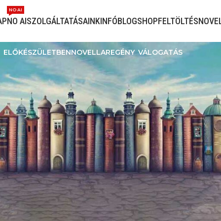
NO AI
AP
NO AI
SZOLGÁLTATÁSAINK
INFÓ
BLOG
SHOP
FELTÖLTÉS
NOVE
ELŐKÉSZÜLETBEN
NOVELLA
REGÉNY
VÁLOGATÁS
Megjelení