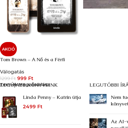
AKCIÓ
Tom Brown – A Nő és a Férfi
Válogatás
999
Ft
1299
Ft
Termék Megvásárlása
LEGÚJABB KÖNYVEINK
LEGUTÓBBI ÍR
Linda Penny – Katrin útja
Nem tud
könyvet
2499
Ft
Az AI-v